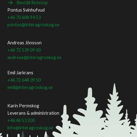
Beställ Rotstop
Pontus Svinhufvud
+46 70 608 94 53
pontus@interagroskog.se
Andreas Jönsson
+46 72 539 09 00
andreas@interagroskog.se
Emil Jarkrans
+46 72 648 39 50
emil@interagroskog.se
Karin Permskog
Leverans & administration
+46 46 53 200
info@interagroskog.se