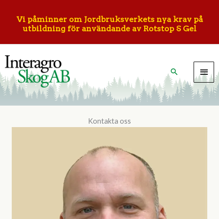
Hoppa
till
Vi påminner om Jordbruksverkets nya krav på
utbildning för användande av Rotstop S Gel
innehåll
HU
Sök
Kontakta oss