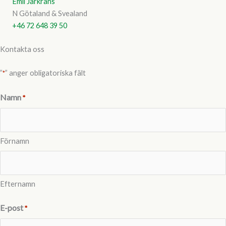
Emil Jarkrans
N Götaland & Svealand
+46 72 648 39 50
Kontakta oss
”
” anger obligatoriska fält
*
Namn
*
Förnamn
Efternamn
E-post
*