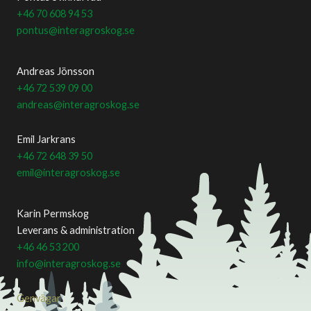
+46 70 608 94 53
pontus@interagroskog.se
Andreas Jönsson
+46 72 539 09 00
andreas@interagroskog.se
Emil Jarkrans
+46 72 648 39 50
emil@interagroskog.se
Karin Permskog
Leverans & administration
+46 46 53 200
info@interagroskog.se
Genvägar