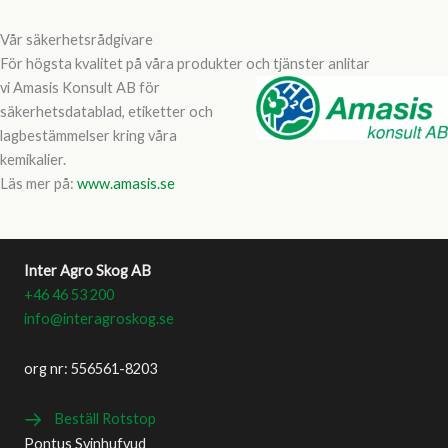
Vår säkerhetsrådgivare
För högsta kvalitet på våra produkter och tjänster anlitar
vi Amasis Konsult AB för
säkerhetsdatablad, etiketter och
lagbestämmelser kring våra
kemikalier.
Läs mer på:
www.amasis.se
Inter Agro Skog AB
+46 46 53 200
info@interagroskog.se
org nr: 556561-8203
Beställ Rotstop
Pontus Svinhufvud