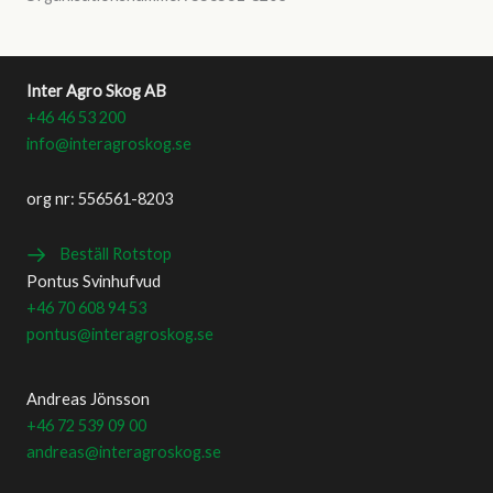
Inter Agro Skog AB
+46 46 53 200
info@interagroskog.se
org nr: 556561-8203
Beställ Rotstop
Pontus Svinhufvud
+46 70 608 94 53
pontus@interagroskog.se
Andreas Jönsson
+46 72 539 09 00
andreas@interagroskog.se