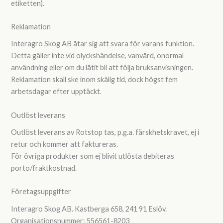
etiketten).
Reklamation
Interagro Skog AB åtar sig att svara för varans funktion.
Detta gäller inte vid olyckshändelse, vanvård, onormal
användning eller om du låtit bli att följa bruksanvisningen.
Reklamation skall ske inom skälig tid, dock högst fem
arbetsdagar efter upptäckt.
Outlöst leverans
Outlöst leverans av Rotstop tas, p.g.a. färskhetskravet, ej i
retur och kommer att faktureras.
För övriga produkter som ej blivit utlösta debiteras
porto/fraktkostnad.
Företagsuppgifter
Interagro Skog AB. Kastberga 658, 241 91 Eslöv.
Organisationsnummer: 556561-8203