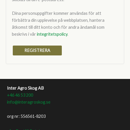
Dina personuppgifter kommer användas för att
förbättra din upplevelse på webbplatsen, hantera
åtkomst till ditt konto och för andra ändamål som
beskrivs i vår
integritetspolicy
.
REGISTRERA
Inter Agro Skog AB
+46 46 53 200
info@interagroskog.se
org nr: 556561-8203