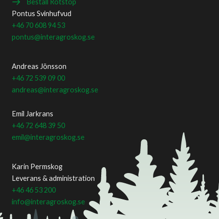
Beställ Rotstop
Pontus Svinhufvud
+46 70 608 94 53
pontus@interagroskog.se
Andreas Jönsson
+46 72 539 09 00
andreas@interagroskog.se
Emil Jarkrans
+46 72 648 39 50
emil@interagroskog.se
Karin Permskog
Leverans & administration
+46 46 53 200
info@interagroskog.se