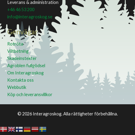
Leverans & administration
+46 46 53 200
info@interagroskog.se
Genvägar
Rotröta
Viltbetning
Skadeinstekter
Agroblen fullgödsel
Om Interagroskog
Kontakta oss
Webbutik
Köp och leveransvillkor
© 2026 Interagroskog. Alla rättigheter förbehållna.