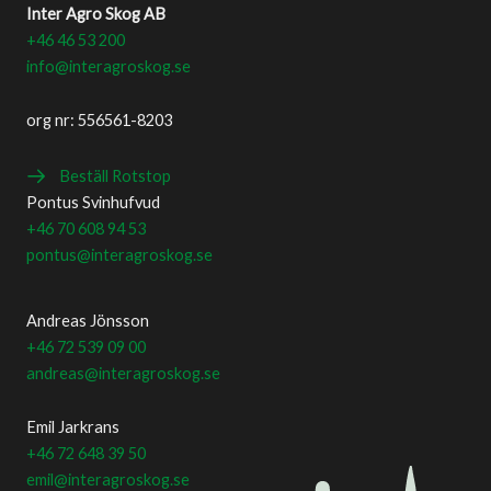
Inter Agro Skog AB
+46 46 53 200
info@interagroskog.se
org nr: 556561-8203
Beställ Rotstop
Pontus Svinhufvud
+46 70 608 94 53
pontus@interagroskog.se
Andreas Jönsson
+46 72 539 09 00
andreas@interagroskog.se
Emil Jarkrans
+46 72 648 39 50
emil@interagroskog.se