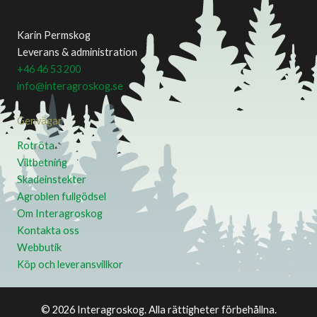
Karin Permskog
Leverans & administration
+46 46 53 200
info@interagroskog.se
Genvägar
Rotröta
Viltbetning
Skadeinstekter
Agroblen fullgödsel
Om Interagroskog
Kontakta oss
Webbutik
Köp och leveransvillkor
© 2026 Interagroskog. Alla rättigheter förbehållna.